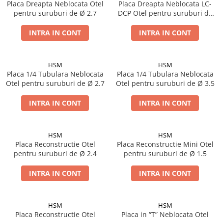
Placa Dreapta Neblocata Otel
Placa Dreapta Neblocata LC-
Șuruburi Canulate
Suruburi Canulate Herbert
pentru suruburi de Ø 2.7
DCP Otel pentru suruburi de
Ø 3.5
Șuruburi Corticale
Suruburi Corticale
INTRA IN CONT
INTRA IN CONT
Șuruburi Locking
Suruburi Spongie
Șuruburi TORX Locking
TTA
HSM
HSM
Placa 1/4 Tubulara Neblocata
Placa 1/4 Tubulara Neblocata
Otel pentru suruburi de Ø 2.7
Otel pentru suruburi de Ø 3.5
INTRA IN CONT
INTRA IN CONT
HSM
HSM
Placa Reconstructie Otel
Placa Reconstructie Mini Otel
pentru suruburi de Ø 2.4
pentru suruburi de Ø 1.5
INTRA IN CONT
INTRA IN CONT
HSM
HSM
Placa Reconstructie Otel
Placa in “T” Neblocata Otel