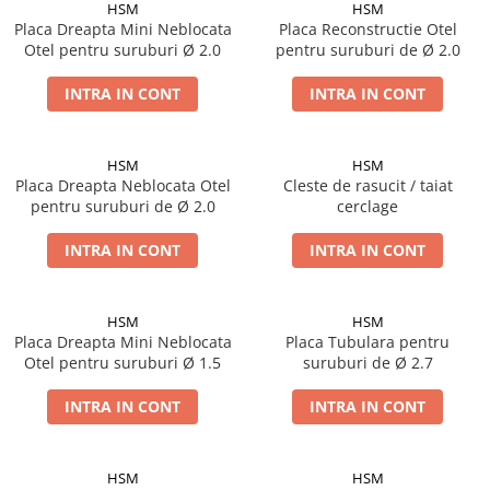
Placi Blocate 2.4
HSM
HSM
Forceps de camp
Placa Dreapta Mini Neblocata
Placa Reconstructie Otel
Placi Blocate 2.7
Forceps Reducere & Fixatori
Otel pentru suruburi Ø 2.0
pentru suruburi de Ø 2.0
Placi Blocate 3.5
Motoare Ortopedie
INTRA IN CONT
INTRA IN CONT
Mulare Placi
Placi DHCP
Pensa si Forceps
Placi Neblocate 1.5
Port ac
HSM
HSM
Placi Neblocate 2.0
Surubelnite
Placa Dreapta Neblocata Otel
Cleste de rasucit / taiat
Placi Neblocate 2.4
pentru suruburi de Ø 2.0
cerclage
Tarod
Placi Neblocate 2.7
Tintire (Aiming)
INTRA IN CONT
INTRA IN CONT
Plăci Blocate
Placi Neblocate 3.5
Plăci L, T și Mesh
Proteza Calcaneus
HSM
HSM
Plăci Neblocate
Saibe
Placa Dreapta Mini Neblocata
Placa Tubulara pentru
Otel pentru suruburi Ø 1.5
suruburi de Ø 2.7
Plăci Reconstrucție
SpinoFix Coloana
Plăci TPLO Blocate
INTRA IN CONT
INTRA IN CONT
Suruburi Ancora
Plăci Tubulare
Suruburi Blocate HEX
Set Instrumentar Ortopedie
Suruburi Blocate TORX
HSM
HSM