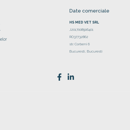
Date comerciale
HS MED VET SRL
a
J2017008906401
r
RO37732862
elor
str. Corbeni 6
Bucuresti, Bucuresti