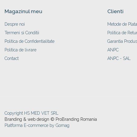
Plăci TPLO Blocate
Suruburi Canulate Herbert
Magazinul meu
Clienti
Plăci Tubulare
Suruburi Corticale
Despre noi
Metode de Plat
Set Instrumentar Ortopedie
Suruburi Spongie
Termeni si Conditii
Politica de Retu
Șuruburi Canulate
TTA
Politica de Confidentialitate
Garantia Produs
Șuruburi Corticale
Politica de livrare
ANPC
Șuruburi Locking
Contact
ANPC - SAL
Șuruburi TORX Locking
Copyright HS MED VET SRL
Branding & web design © ProBranding Romania
Platforma E-commerce by Gomag