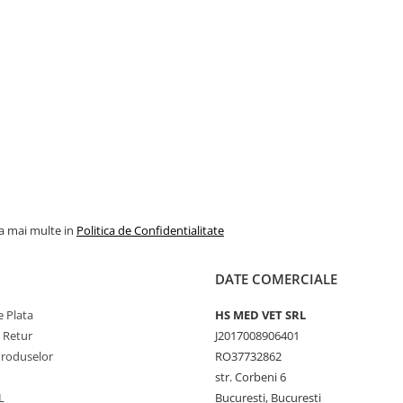
la mai multe in
Politica de Confidentialitate
DATE COMERCIALE
 Plata
HS MED VET SRL
e Retur
J2017008906401
Produselor
RO37732862
str. Corbeni 6
L
Bucuresti, Bucuresti