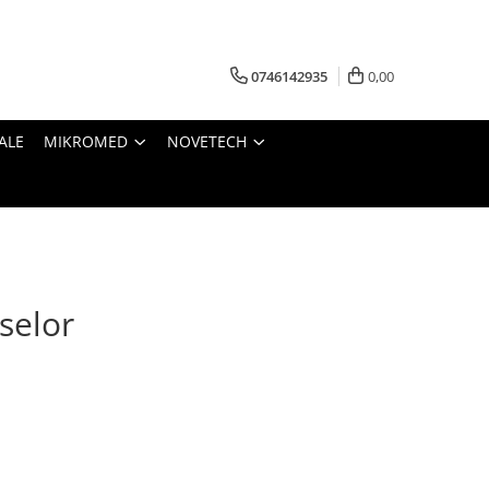
0746142935
0,00
ALE
MIKROMED
NOVETECH
selor