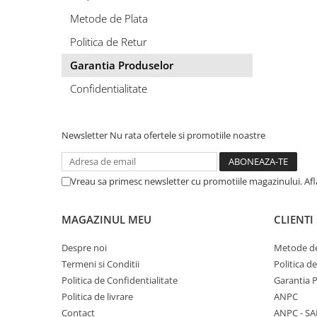
Placi Blocate 2.4
Forceps de camp
Metode de Plata
Placi Blocate 2.7
Forceps Reducere & Fixatori
Politica de Retur
Placi Blocate 3.5
Motoare Ortopedie
Mulare Placi
Garantia Produselor
Placi DHCP
Pensa si Forceps
Confidentialitate
Placi Neblocate 1.5
Port ac
Placi Neblocate 2.0
Surubelnite
Placi Neblocate 2.4
Newsletter
Nu rata ofertele si promotiile noastre
Tarod
Placi Neblocate 2.7
Tintire (Aiming)
Plăci Blocate
Placi Neblocate 3.5
Vreau sa primesc newsletter cu promotiile magazinului. Af
Plăci L, T și Mesh
Proteza Calcaneus
Plăci Neblocate
MAGAZINUL MEU
CLIENTI
Saibe
Plăci Reconstrucție
SpinoFix Coloana
Despre noi
Metode de
Plăci TPLO Blocate
Suruburi Ancora
Termeni si Conditii
Politica d
Politica de Confidentialitate
Garantia 
Plăci Tubulare
Suruburi Blocate HEX
Politica de livrare
ANPC
Set Instrumentar Ortopedie
Suruburi Blocate TORX
Contact
ANPC - SA