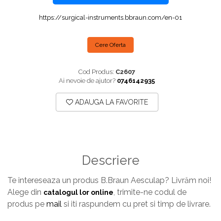
Plăci TPLO Blocate
Suruburi Canulate Herbert
https://surgical-instruments.bbraun.com/en-01
Plăci Tubulare
Suruburi Corticale
Set Instrumentar Ortopedie
Suruburi Spongie
Cere Oferta
Șuruburi Canulate
TTA
Șuruburi Corticale
Cod Produs:
C2607
Ai nevoie de ajutor?
0746142935
Șuruburi Locking
Șuruburi TORX Locking
ADAUGA LA FAVORITE
Descriere
Te intereseaza un produs B.Braun Aesculap? Livrăm noi!
Alege din
trimite-ne codul de
catalogul lor online
,
produs pe
mail
si iti raspundem cu pret si timp de livrare.