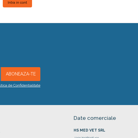
Intra in cont
litica de Confidentialitate
Date comerciale
HS MED VET SRL
a
J2017008906401