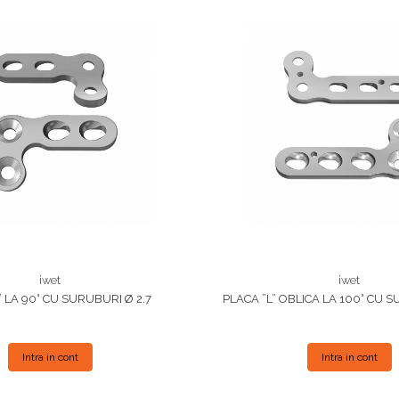
iwet
iwet
” LA 90° CU SURUBURI Ø 2.7
PLACA ”L” OBLICA LA 100° CU S
Intra in cont
Intra in cont