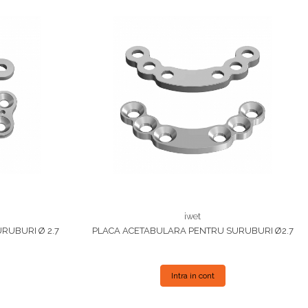
iwet
URUBURI Ø 2.7
PLACA ACETABULARA PENTRU SURUBURI Ø2.7
Intra in cont