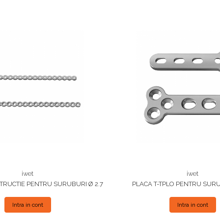
iwet
iwet
RUCTIE PENTRU SURUBURI Ø 2.7
PLACA T-TPLO PENTRU SURU
Intra in cont
Intra in cont