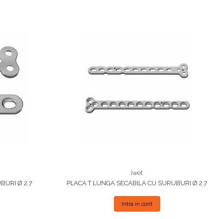
iwet
BURI Ø 2.7
PLACA T LUNGA SECABILA CU SURUBURI Ø 2.7
Intra in cont