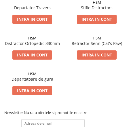
Placi Blocate 2.4
HSM
Forceps de camp
Departator Travers
Stifle Distractors
Placi Blocate 2.7
Forceps Reducere & Fixatori
Placi Blocate 3.5
Motoare Ortopedie
INTRA IN CONT
INTRA IN CONT
Mulare Placi
Placi DHCP
Pensa si Forceps
Placi Neblocate 1.5
HSM
HSM
Port ac
Distractor Ortopedic 330mm
Retractor Senn (Cat's Paw)
Placi Neblocate 2.0
Surubelnite
Placi Neblocate 2.4
INTRA IN CONT
INTRA IN CONT
Tarod
Placi Neblocate 2.7
Tintire (Aiming)
Plăci Blocate
Placi Neblocate 3.5
HSM
Departatoare de gura
Plăci L, T și Mesh
Proteza Calcaneus
Plăci Neblocate
Saibe
INTRA IN CONT
Plăci Reconstrucție
SpinoFix Coloana
Plăci TPLO Blocate
Suruburi Ancora
Newsletter
Nu rata ofertele si promotiile noastre
Plăci Tubulare
Suruburi Blocate HEX
Set Instrumentar Ortopedie
Suruburi Blocate TORX