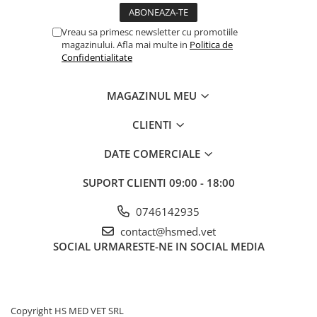
Șuruburi Canulate
Suruburi Canulate Herbert
Vreau sa primesc newsletter cu promotiile
Șuruburi Corticale
Suruburi Corticale
magazinului. Afla mai multe in
Politica de
Șuruburi Locking
Suruburi Spongie
Confidentialitate
Șuruburi TORX Locking
TTA
MAGAZINUL MEU
CLIENTI
DATE COMERCIALE
SUPORT CLIENTI
09:00 - 18:00
0746142935
contact@hsmed.vet
SOCIAL
URMARESTE-NE IN SOCIAL MEDIA
Copyright HS MED VET SRL