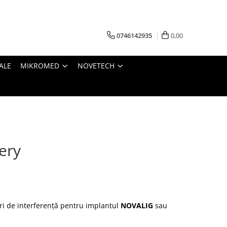
0746142935
0,00
ALE
MIKROMED
NOVETECH
ery
uri de interferență pentru implantul
NOVALIG
sau