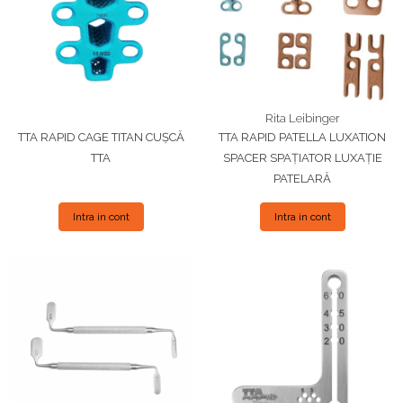
Placi Blocate 2.4
Fierastrau Ortopedic
Placi Blocate 2.7
Foarfece
Placi Blocate 3.5
Forceps de camp
Placi DHCP
Forceps Reducere & Fixatori
Placi Neblocate 1.5
Motoare Ortopedie
Rita Leibinger
TTA RAPID CAGE TITAN CUȘCĂ
TTA RAPID PATELLA LUXATION
Placi Neblocate 2.0
Mulare Placi
TTA
SPACER SPAȚIATOR LUXAȚIE
Placi Neblocate 2.4
Pensa si Forceps
PATELARĂ
Placi Neblocate 2.7
Port ac
Intra in cont
Intra in cont
Placi Neblocate 3.5
Surubelnite
Proteza Calcaneus
Tarod
Saibe
Tintire (Aiming)
Plăci Blocate
SpinoFix Coloana
Plăci L, T și Mesh
Suruburi Ancora
Plăci Neblocate
Suruburi Blocate HEX
Plăci Reconstrucție
Suruburi Blocate TORX