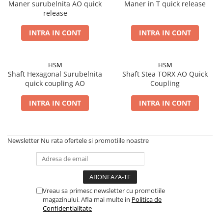
Placi Blocate 2.4
Maner surubelnita AO quick
Maner in T quick release
Forceps de camp
release
Placi Blocate 2.7
Forceps Reducere & Fixatori
Placi Blocate 3.5
Motoare Ortopedie
INTRA IN CONT
INTRA IN CONT
Mulare Placi
Placi DHCP
Pensa si Forceps
Placi Neblocate 1.5
HSM
HSM
Port ac
Shaft Hexagonal Surubelnita
Shaft Stea TORX AO Quick
Placi Neblocate 2.0
Surubelnite
quick coupling AO
Coupling
Placi Neblocate 2.4
Tarod
INTRA IN CONT
INTRA IN CONT
Placi Neblocate 2.7
Tintire (Aiming)
Plăci Blocate
Placi Neblocate 3.5
Plăci L, T și Mesh
Proteza Calcaneus
Newsletter
Nu rata ofertele si promotiile noastre
Plăci Neblocate
Saibe
Plăci Reconstrucție
SpinoFix Coloana
Plăci TPLO Blocate
Suruburi Ancora
Vreau sa primesc newsletter cu promotiile
Plăci Tubulare
Suruburi Blocate HEX
magazinului. Afla mai multe in
Politica de
Confidentialitate
Set Instrumentar Ortopedie
Suruburi Blocate TORX