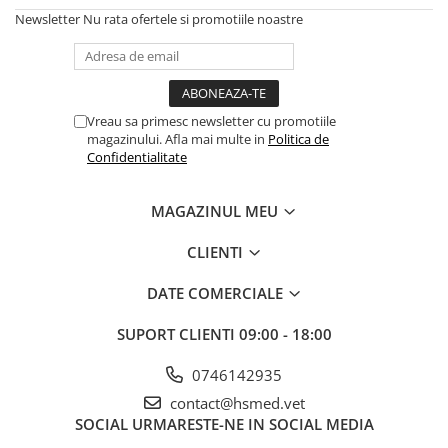
Placi Blocate 2.4
Forceps de camp
Newsletter
Nu rata ofertele si promotiile noastre
Placi Blocate 2.7
Forceps Reducere & Fixatori
Placi Blocate 3.5
Motoare Ortopedie
Mulare Placi
Placi DHCP
Pensa si Forceps
Vreau sa primesc newsletter cu promotiile
Placi Neblocate 1.5
magazinului. Afla mai multe in
Politica de
Port ac
Placi Neblocate 2.0
Confidentialitate
Surubelnite
Placi Neblocate 2.4
Tarod
MAGAZINUL MEU
Placi Neblocate 2.7
Tintire (Aiming)
Plăci Blocate
Placi Neblocate 3.5
CLIENTI
Plăci L, T și Mesh
Proteza Calcaneus
DATE COMERCIALE
Plăci Neblocate
Saibe
SUPORT CLIENTI
09:00 - 18:00
Plăci Reconstrucție
SpinoFix Coloana
Plăci TPLO Blocate
Suruburi Ancora
0746142935
Plăci Tubulare
contact@hsmed.vet
Suruburi Blocate HEX
SOCIAL
URMARESTE-NE IN SOCIAL MEDIA
Set Instrumentar Ortopedie
Suruburi Blocate TORX