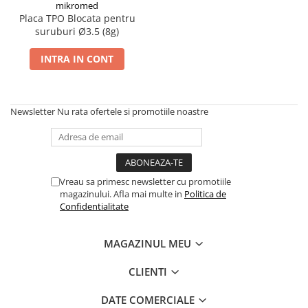
Placi Blocate 2.4
mikromed
Forceps de camp
Placa TPO Blocata pentru
Placi Blocate 2.7
Forceps Reducere & Fixatori
suruburi Ø3.5 (8g)
Placi Blocate 3.5
Motoare Ortopedie
INTRA IN CONT
Mulare Placi
Placi DHCP
Pensa si Forceps
Placi Neblocate 1.5
Port ac
Placi Neblocate 2.0
Newsletter
Nu rata ofertele si promotiile noastre
Surubelnite
Placi Neblocate 2.4
Tarod
Placi Neblocate 2.7
Tintire (Aiming)
Plăci Blocate
Placi Neblocate 3.5
Vreau sa primesc newsletter cu promotiile
Plăci L, T și Mesh
Proteza Calcaneus
magazinului. Afla mai multe in
Politica de
Confidentialitate
Plăci Neblocate
Saibe
Plăci Reconstrucție
SpinoFix Coloana
MAGAZINUL MEU
Plăci TPLO Blocate
Suruburi Ancora
CLIENTI
Plăci Tubulare
Suruburi Blocate HEX
Set Instrumentar Ortopedie
Suruburi Blocate TORX
DATE COMERCIALE