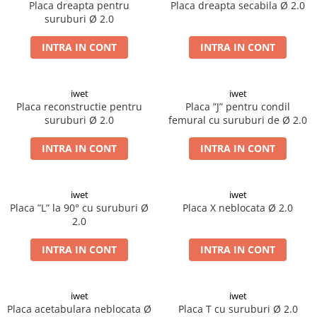
Placi Blocate 2.4
Placa dreapta pentru
Placa dreapta secabila Ø 2.0
Forceps de camp
suruburi Ø 2.0
Placi Blocate 2.7
Forceps Reducere & Fixatori
Placi Blocate 3.5
Motoare Ortopedie
INTRA IN CONT
INTRA IN CONT
Mulare Placi
Placi DHCP
Pensa si Forceps
Placi Neblocate 1.5
iwet
iwet
Port ac
Placa reconstructie pentru
Placa ”J” pentru condil
Placi Neblocate 2.0
Surubelnite
suruburi Ø 2.0
femural cu suruburi de Ø 2.0
Placi Neblocate 2.4
Tarod
INTRA IN CONT
INTRA IN CONT
Placi Neblocate 2.7
Tintire (Aiming)
Plăci Blocate
Placi Neblocate 3.5
iwet
iwet
Plăci L, T și Mesh
Proteza Calcaneus
Placa ”L” la 90° cu suruburi Ø
Placa X neblocata Ø 2.0
Plăci Neblocate
Saibe
2.0
Plăci Reconstrucție
SpinoFix Coloana
INTRA IN CONT
INTRA IN CONT
Plăci TPLO Blocate
Suruburi Ancora
Plăci Tubulare
Suruburi Blocate HEX
iwet
iwet
Set Instrumentar Ortopedie
Suruburi Blocate TORX
Placa acetabulara neblocata Ø
Placa T cu suruburi Ø 2.0