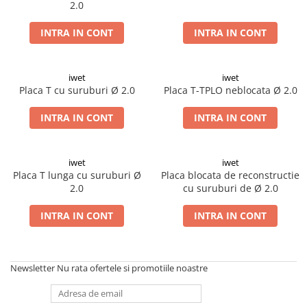
2.0
Șuruburi Canulate
Suruburi Canulate Herbert
Șuruburi Corticale
INTRA IN CONT
INTRA IN CONT
Suruburi Corticale
Șuruburi Locking
Suruburi Spongie
Șuruburi TORX Locking
TTA
iwet
iwet
Placa T cu suruburi Ø 2.0
Placa T-TPLO neblocata Ø 2.0
INTRA IN CONT
INTRA IN CONT
iwet
iwet
Placa T lunga cu suruburi Ø
Placa blocata de reconstructie
2.0
cu suruburi de Ø 2.0
INTRA IN CONT
INTRA IN CONT
Newsletter
Nu rata ofertele si promotiile noastre