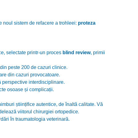
e noul sistem de refacere a trohleei:
proteza
ce, selectate printr-un proces
blind review
, primii
n peste 200 de cazuri clinice.
toare din cazuri provocatoare.
 perspective interdisciplinare.
cte osoase și complicații.
buri științifice autentice, de înaltă calitate. Vă
delează viitorul chirurgiei ortopedice.
dări în traumatologia veterinară.