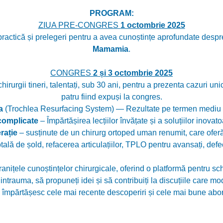
PROGRAM:
ZIUA PRE-CONGRES
1 octombrie 2025
practică și prelegeri pentru a avea cunoștințe aprofundate despr
Mamamia
.
CONGRES
2 și 3 octombrie 2025
irurgii tineri, talentați, sub 30 ani, pentru a prezenta cazuri uni
patru fiind expuși la congres.
a
(Trochlea Resurfacing System) — Rezultate pe termen mediu di
 complicate
– Împărtășirea lecțiilor învățate și a soluțiilor inova
rație
– susținute de un chirurg ortoped uman renumit, care oferă
otală de șold, refacerea articulațiilor, TPLO pentru avansați, defe
țele cunoștințelor chirurgicale, oferind o platformă pentru schim
intrauma, să propuneți idei și să contribuiți la discuțiile care mo
re împărtășesc cele mai recente descoperiri și cele mai bune abor