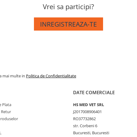
Vrei sa participi?
INREGISTREAZA-TE
la mai multe in
Politica de Confidentialitate
DATE COMERCIALE
 Plata
HS MED VET SRL
e Retur
J2017008906401
Produselor
RO37732862
str. Corbeni 6
L
Bucuresti, Bucuresti