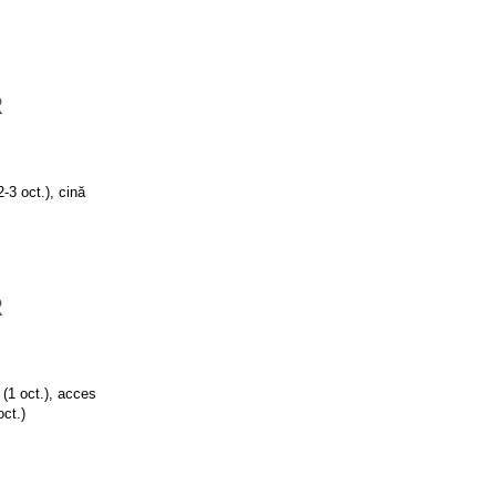
R
-3 oct.), cină
R
 (1 oct.), acces
oct.)