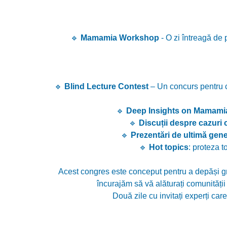
🔹
Mamamia Workshop
- O zi întreagă de 
🔹
Blind Lecture Contest
– Un concurs pentru ch
🔹
Deep Insights on Mamami
🔹
Discuții despre cazuri
🔹
Prezentări de ultimă gene
🔹
Hot topics
: proteza t
Acest congres este conceput pentru a depăși grani
încurajăm să vă alăturați comunității 
Două zile cu invitați experți ca