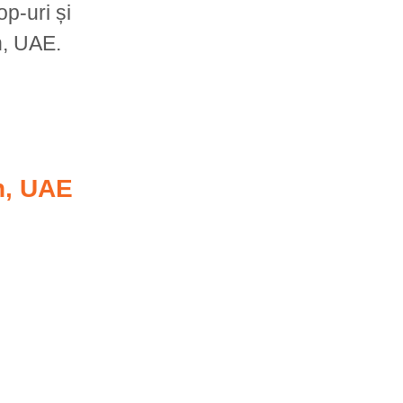
p-uri și
h, UAE.
h, UAE