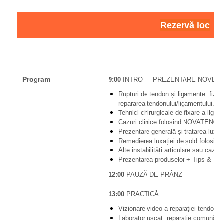
Rezervă loc
Program
9:00
INTRO — PREZENTARE NOVE
Rupturi de tendon și ligamente: fizio
repararea tendonului/ligamentului.
Tehnici chirurgicale de fixare a liga
Cazuri clinice folosind NOVATEN® p
Prezentare generală și tratarea luxaț
Remedierea luxației de șold folos
Alte instabilități articulare sau cazu
Prezentarea produselor + Tips & Tr
12:00
PAUZĂ DE PRÂNZ
13:00
PRACTICĂ
Vizionare video a reparației tendonul
Laborator uscat: reparație comună