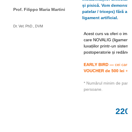
Șuruburi Canulate
Suruburi Canulate Herbert
și pisică. Vom demonstra
Prof. Filippo Maria Martini
patelar / triceps) fără a 
Șuruburi Corticale
Suruburi Corticale
ligament artificial.
Șuruburi Locking
Suruburi Spongie
Dr. Vet. PhD., DVM
Șuruburi TORX Locking
TTA
Acest curs va oferi o ima
care NOVALIG (ligament s
luxațiilor printr-un siste
postoperatorie și redând 
EARLY BIRD —
cei care 
VOUCHER de 500 lei
+T
* Numărul minim de partic
persoane.
220