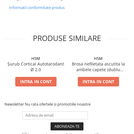
Șuruburi Canulate
Suruburi Canulate Herbert
Informatii conformitate produs
Șuruburi Corticale
Suruburi Corticale
Șuruburi Locking
Suruburi Spongie
Șuruburi TORX Locking
TTA
PRODUSE SIMILARE
HSM
HSM
Șurub Cortical Autotarodant
Brosa nefiletata ascutita la
Ø 2.0
ambele capete (dublu
trocar)
INTRA IN CONT
INTRA IN CONT
Newsletter
Nu rata ofertele si promotiile noastre