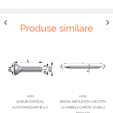
Plăci TPLO Blocate
Suruburi Canulate Herbert
Plăci Tubulare
Suruburi Corticale
Set Instrumentar Ortopedie
Suruburi Spongie
Produse similare
Șuruburi Canulate
TTA
Șuruburi Corticale
Șuruburi Locking
Șuruburi TORX Locking
HSM
HSM
ȘURUB CORTICAL
BROSA NEFILETATA ASCUTITA
AUTOTARODANT Ø 2.0
LA AMBELE CAPETE (DUBLU