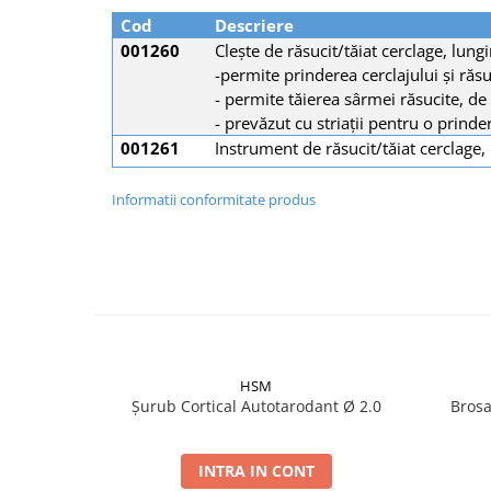
Șuruburi Canulate
Suruburi Canulate Herbert
Cod
Descriere
001260
Clește de răsucit/tăiat cerclage, l
Șuruburi Corticale
Suruburi Corticale
-permite prinderea cerclajului și răs
Șuruburi Locking
Suruburi Spongie
- permite tăierea sârmei răsucite, de
Șuruburi TORX Locking
TTA
- prevăzut cu striații pentru o prind
001261
Instrument de răsucit/tăiat cercla
Informatii conformitate produs
HSM
Șurub Cortical Autotarodant Ø 2.0
Brosa
INTRA IN CONT