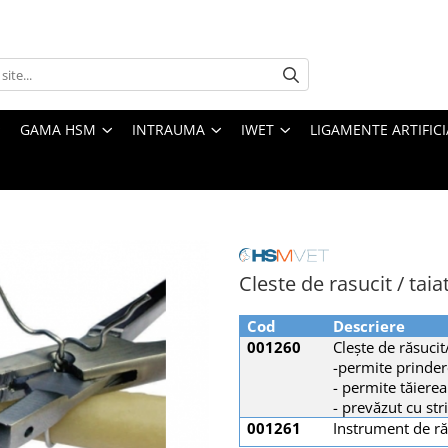
GAMA HSM
INTRAUMA
IWET
LIGAMENTE ARTIFICI
Cleste de rasucit / taia
Cod
Descriere
001260
Clește de răsuci
-permite prindere
- permite tăiere
- prevăzut cu st
001261
Instrument de r