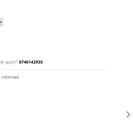
de ajutor?
0746142935
informatii