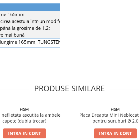
ungime 165mm
ucirea acestuia într-un mod foarte simplu;
 până la grosime de 1.2;
ere mai bună
ge, lungime 165mm, TUNGSTEN
PRODUSE SIMILARE
HSM
HSM
 nefiletata ascutita la ambele
Placa Dreapta Mini Neblocat
capete (dublu trocar)
pentru suruburi Ø 2.0
INTRA IN CONT
INTRA IN CONT