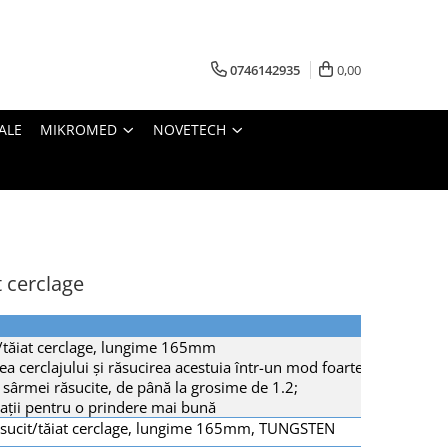
0746142935
0,00
ALE
MIKROMED
NOVETECH
t cerclage
t/tăiat cerclage, lungime 165mm
a cerclajului și răsucirea acestuia într-un mod foarte simplu;
a sârmei răsucite, de până la grosime de 1.2;
riații pentru o prindere mai bună
ăsucit/tăiat cerclage, lungime 165mm, TUNGSTEN