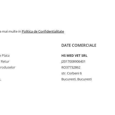
la mai multe in
Politica de Confidentialitate
DATE COMERCIALE
 Plata
HS MED VET SRL
e Retur
J2017008906401
Produselor
RO37732862
str. Corbeni 6
L
Bucuresti, Bucuresti