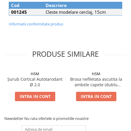
Șuruburi Canulate
Suruburi Canulate Herbert
Cod
Descriere
001245
Cleste modelare cerclaj, 15cm
Șuruburi Corticale
Suruburi Corticale
Șuruburi Locking
Suruburi Spongie
Informatii conformitate produs
Șuruburi TORX Locking
TTA
PRODUSE SIMILARE
HSM
HSM
Șurub Cortical Autotarodant
Brosa nefiletata ascutita la
Ø 2.0
ambele capete (dublu
trocar)
INTRA IN CONT
INTRA IN CONT
Newsletter
Nu rata ofertele si promotiile noastre