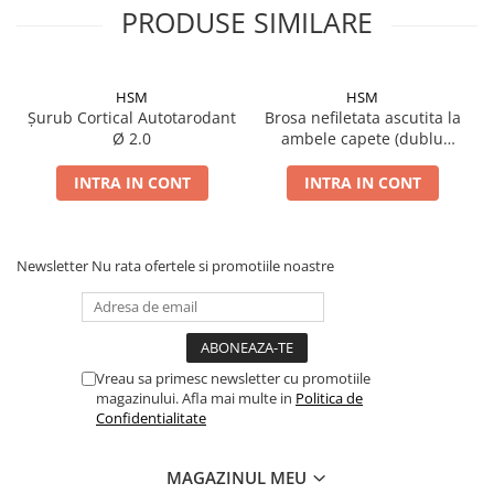
PRODUSE SIMILARE
Șuruburi Canulate
Suruburi Canulate Herbert
Șuruburi Corticale
Suruburi Corticale
Șuruburi Locking
Suruburi Spongie
HSM
HSM
Șurub Cortical Autotarodant
Brosa nefiletata ascutita la
Șuruburi TORX Locking
TTA
Ø 2.0
ambele capete (dublu
trocar)
INTRA IN CONT
INTRA IN CONT
Newsletter
Nu rata ofertele si promotiile noastre
Vreau sa primesc newsletter cu promotiile
magazinului. Afla mai multe in
Politica de
Confidentialitate
MAGAZINUL MEU