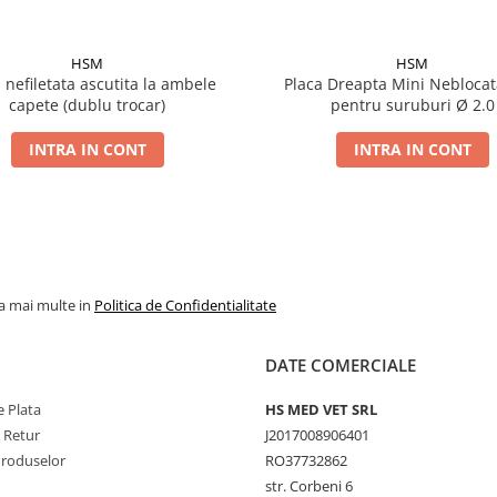
HSM
HSM
 nefiletata ascutita la ambele
Placa Dreapta Mini Neblocat
capete (dublu trocar)
pentru suruburi Ø 2.0
INTRA IN CONT
INTRA IN CONT
la mai multe in
Politica de Confidentialitate
DATE COMERCIALE
 Plata
HS MED VET SRL
e Retur
J2017008906401
Produselor
RO37732862
str. Corbeni 6