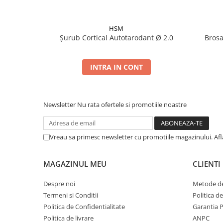
Șuruburi Canulate
Suruburi Canulate Herbert
Șuruburi Corticale
Suruburi Corticale
HSM
Șurub Cortical Autotarodant Ø 2.0
Brosa
Șuruburi Locking
Suruburi Spongie
Șuruburi TORX Locking
TTA
INTRA IN CONT
Newsletter
Nu rata ofertele si promotiile noastre
Vreau sa primesc newsletter cu promotiile magazinului. Af
MAGAZINUL MEU
CLIENTI
Despre noi
Metode de
Termeni si Conditii
Politica d
Politica de Confidentialitate
Garantia 
Politica de livrare
ANPC