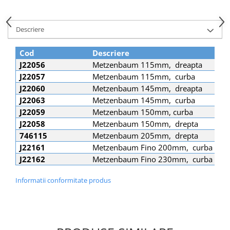
Șuruburi Canulate
Suruburi Canulate Herbert
Șuruburi Corticale
Suruburi Corticale
Descriere
Șuruburi Locking
Suruburi Spongie
Cod
Descriere
Șuruburi TORX Locking
TTA
J22056
Metzenbaum 115mm, dreapta
J22057
Metzenbaum 115mm, curba
J22060
Metzenbaum 145mm, dreapta
J22063
Metzenbaum 145mm, curba
J22059
Metzenbaum 150mm, curba
J22058
Metzenbaum 150mm, drepta
746115
Metzenbaum 205mm, drepta
J22161
Metzenbaum Fino 200mm, curba
J22162
Metzenbaum Fino 230mm, curba
Informatii conformitate produs