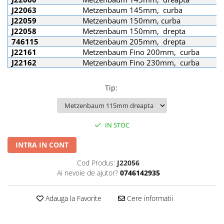
Placi Blocate 2.4
Forceps de camp
J22063
Metzenbaum 145mm, curba
Placi Blocate 2.7
Forceps Reducere & Fixatori
J22059
Metzenbaum 150mm, curba
J22058
Metzenbaum 150mm, drepta
Placi Blocate 3.5
Motoare Ortopedie
746115
Metzenbaum 205mm, drepta
Mulare Placi
Placi DHCP
J22161
Metzenbaum Fino 200mm, curba
Pensa si Forceps
Placi Neblocate 1.5
J22162
Metzenbaum Fino 230mm, curba
Port ac
Placi Neblocate 2.0
Surubelnite
Tip
:
Placi Neblocate 2.4
Tarod
Placi Neblocate 2.7
Tintire (Aiming)
Plăci Blocate
Placi Neblocate 3.5
IN STOC
Plăci L, T și Mesh
Proteza Calcaneus
INTRA IN CONT
Plăci Neblocate
Saibe
Cod Produs:
J22056
Plăci Reconstrucție
SpinoFix Coloana
Ai nevoie de ajutor?
0746142935
Plăci TPLO Blocate
Suruburi Ancora
Adauga la Favorite
Cere informatii
Plăci Tubulare
Suruburi Blocate HEX
Set Instrumentar Ortopedie
Suruburi Blocate TORX