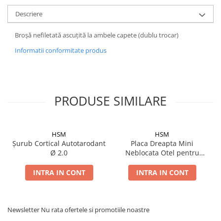
Șuruburi Canulate
Suruburi Canulate Herbert
Descriere
Șuruburi Corticale
Suruburi Corticale
Broșă nefiletată ascuțită la ambele capete (dublu trocar)
Șuruburi Locking
Suruburi Spongie
Informatii conformitate produs
Șuruburi TORX Locking
TTA
PRODUSE SIMILARE
HSM
HSM
Șurub Cortical Autotarodant
Placa Dreapta Mini
Ø 2.0
Neblocata Otel pentru
suruburi Ø 2.0
INTRA IN CONT
INTRA IN CONT
Newsletter
Nu rata ofertele si promotiile noastre