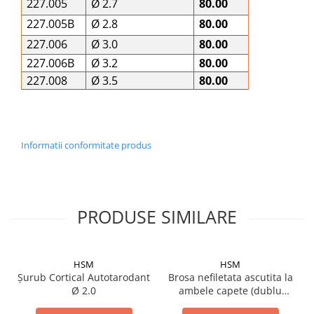
227.005
Ø 2.7
80.00
227.005B
Ø 2.8
80.00
227.006
Ø 3.0
80.00
227.006B
Ø 3.2
80.00
227.008
Ø 3.5
80.00
Informatii conformitate produs
PRODUSE SIMILARE
HSM
HSM
Șurub Cortical Autotarodant
Brosa nefiletata ascutita la
Ø 2.0
ambele capete (dublu
trocar)