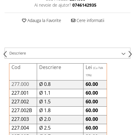
Șuruburi Canulate
Ai nevoie de ajutor?
0746142935
Suruburi Canulate Herbert
Șuruburi Corticale
Suruburi Corticale
Adauga la Favorite
Cere informatii
Șuruburi Locking
Suruburi Spongie
Șuruburi TORX Locking
TTA
Descriere
Cod
Descriere
Lei
(Cu TVA
19%)
277.000
Ø 0.8
60.00
227.001
Ø 1.1
60.00
227.002
Ø 1.5
60.00
227.002B
Ø 1.8
60.00
227.003
Ø 2.0
60.00
227.004
Ø 2.5
60.00