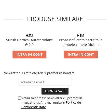
Șuruburi Canulate
Suruburi Canulate Herbert
Șuruburi Corticale
Suruburi Corticale
PRODUSE SIMILARE
Șuruburi Locking
Suruburi Spongie
Șuruburi TORX Locking
TTA
HSM
HSM
Șurub Cortical Autotarodant
Brosa nefiletata ascutita la
Ø 2.0
ambele capete (dublu
trocar)
INTRA IN CONT
INTRA IN CONT
Newsletter
Nu rata ofertele si promotiile noastre
Vreau sa primesc newsletter cu promotiile
magazinului. Afla mai multe in
Politica de
Confidentialitate