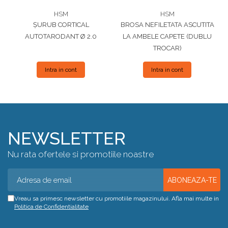
HSM
HSM
ȘURUB CORTICAL
BROSA NEFILETATA ASCUTITA
AUTOTARODANT Ø 2.0
LA AMBELE CAPETE (DUBLU
TROCAR)
Intra in cont
Intra in cont
NEWSLETTER
Nu rata ofertele si promotiile noastre
Vreau sa primesc newsletter cu promotiile magazinului. Afla mai multe in
Politica de Confidentialitate