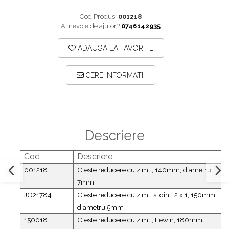
Plăci TPLO Blocate
Suruburi Canulate Herbert
Cod Produs:
001218
Plăci Tubulare
Suruburi Corticale
Ai nevoie de ajutor?
0746142935
Set Instrumentar Ortopedie
Suruburi Spongie
ADAUGA LA FAVORITE
Șuruburi Canulate
TTA
Șuruburi Corticale
CERE INFORMATII
Șuruburi Locking
Șuruburi TORX Locking
Descriere
Cod
Descriere
001218
Cleste reducere cu zimti, 140mm, diametru
7mm
JO21784
Cleste reducere cu zimti si dinti 2 x 1, 150mm,
diametru 5mm
150018
Cleste reducere cu zimti, Lewin, 180mm,