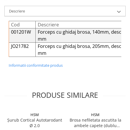
Șuruburi Canulate
Suruburi Canulate Herbert
Descriere
Șuruburi Corticale
Suruburi Corticale
Șuruburi Locking
Suruburi Spongie
Cod
Descriere
001201W
Forceps cu ghidaj brosa, 140mm, deschid
Șuruburi TORX Locking
TTA
mm
JO21782
Forceps cu ghidaj brosa, 205mm, deschid
mm
Informatii conformitate produs
PRODUSE SIMILARE
HSM
HSM
Șurub Cortical Autotarodant
Brosa nefiletata ascutita la
Ø 2.0
ambele capete (dublu