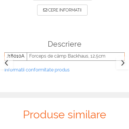
Plăci TPLO Blocate
Suruburi Canulate Herbert
CERE INFORMATII
Plăci Tubulare
Suruburi Corticale
Set Instrumentar Ortopedie
Suruburi Spongie
Șuruburi Canulate
TTA
Șuruburi Corticale
Descriere
Șuruburi Locking
J18010A
Forceps de câmp Backhaus, 12.5cm
Șuruburi TORX Locking
Informatii conformitate produs
Produse similare