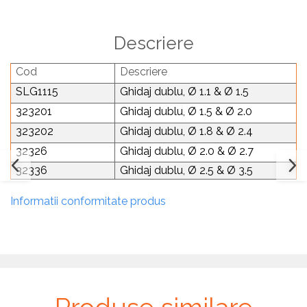
Plăci TPLO Blocate
Suruburi Canulate Herbert
Plăci Tubulare
Suruburi Corticale
Descriere
Set Instrumentar Ortopedie
Suruburi Spongie
Cod
Descriere
Șuruburi Canulate
TTA
SLG1115
Ghidaj dublu, Ø 1.1 & Ø 1.5
Șuruburi Corticale
323201
Ghidaj dublu, Ø 1.5 & Ø 2.0
Șuruburi Locking
323202
Ghidaj dublu, Ø 1.8 & Ø 2.4
Șuruburi TORX Locking
32326
Ghidaj dublu, Ø 2.0 & Ø 2.7
32336
Ghidaj dublu, Ø 2.5 & Ø 3.5
Informatii conformitate produs