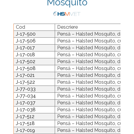
Mosquito
Placi Blocate 2.4
Fierastrau Ortopedic
Placi Blocate 2.7
Foarfece
Placi Blocate 3.5
Forceps de camp
Cod
Descriere
Placi DHCP
Forceps Reducere & Fixatori
J-17-500
Pensă – Halsted Mosquito, dreapt
Placi Neblocate 1.5
Motoare Ortopedie
J-17-506
Pensă – Halsted Mosquito, curbă,
Placi Neblocate 2.0
Mulare Placi
J-17-017
Pensă – Halsted Mosquito, dreaptă
J-17-018
Pensă – Halsted Mosquito, curbă, 
Placi Neblocate 2.4
Pensa si Forceps
J-17-502
Pensă – Halsted Mosquito, dreaptă
Placi Neblocate 2.7
Port ac
J-17-508
Pensă – Halsted Mosquito, curbă, 
Placi Neblocate 3.5
Surubelnite
J-17-021
Pensă – Halsted Mosquito, dreaptă
J-17-522
Pensă – Halsted Mosquito, curbă, 
Proteza Calcaneus
Tarod
J-77-033
Pensă – Halsted Mosquito, dreaptă
Saibe
Tintire (Aiming)
J-77-034
Pensă – Halsted Mosquito, curbă, 
Plăci Blocate
SpinoFix Coloana
J-17-037
Pensă – Halsted Mosquito, dreaptă
J-17-038
Pensă – Halsted Mosquito, curbă, 
Plăci L, T și Mesh
Suruburi Ancora
J-17-512
Pensă – Halsted Mosquito, dreaptă, 
Plăci Neblocate
Suruburi Blocate HEX
J-17-518
Pensă – Halsted Mosquito, curbă, 1:
Plăci Reconstrucție
Suruburi Blocate TORX
J-17-019
Pensă – Halsted Mosquito, dreaptă, 