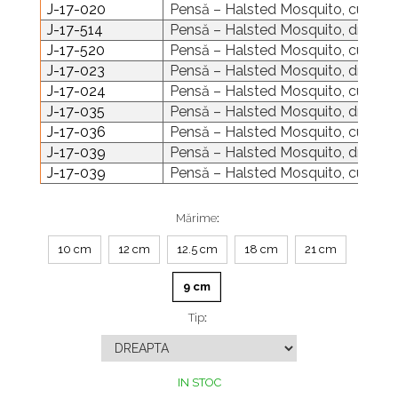
J-17-020
Pensă – Halsted Mosquito, curbă, 1:
Plăci TPLO Blocate
Suruburi Canulate Herbert
J-17-514
Pensă – Halsted Mosquito, dreaptă, 
Plăci Tubulare
Suruburi Corticale
J-17-520
Pensă – Halsted Mosquito, curbă, 1:
J-17-023
Pensă – Halsted Mosquito, dreaptă, 
Set Instrumentar Ortopedie
Suruburi Spongie
J-17-024
Pensă – Halsted Mosquito, curbă, 1:
Șuruburi Canulate
TTA
J-17-035
Pensă – Halsted Mosquito, dreaptă, 
Șuruburi Corticale
J-17-036
Pensă – Halsted Mosquito, curbă, 1:
J-17-039
Pensă – Halsted Mosquito, dreaptă, 
Șuruburi Locking
J-17-039
Pensă – Halsted Mosquito, curbă, 1:
Șuruburi TORX Locking
Mărime
:
10 cm
12 cm
12.5 cm
18 cm
21 cm
9 cm
Tip
:
IN STOC