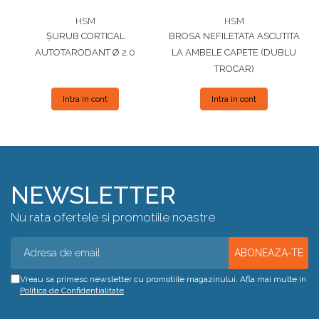
HSM
HSM
ȘURUB CORTICAL
BROSA NEFILETATA ASCUTITA
AUTOTARODANT Ø 2.0
LA AMBELE CAPETE (DUBLU
TROCAR)
Intra in cont
Intra in cont
NEWSLETTER
Nu rata ofertele si promotiile noastre
Vreau sa primesc newsletter cu promotiile magazinului. Afla mai multe in
Politica de Confidentialitate