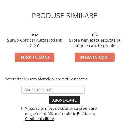
Șuruburi Canulate
Suruburi Canulate Herbert
PRODUSE SIMILARE
Șuruburi Corticale
Suruburi Corticale
Șuruburi Locking
Suruburi Spongie
Șuruburi TORX Locking
TTA
HSM
HSM
Șurub Cortical Autotarodant
Brosa nefiletata ascutita la
Ø 2.0
ambele capete (dublu
trocar)
INTRA IN CONT
INTRA IN CONT
Newsletter
Nu rata ofertele si promotiile noastre
Vreau sa primesc newsletter cu promotiile
magazinului. Afla mai multe in
Politica de
Confidentialitate