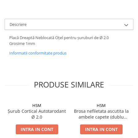
Șuruburi Canulate
Suruburi Canulate Herbert
Șuruburi Corticale
Suruburi Corticale
Șuruburi Locking
Descriere
Suruburi Spongie
Șuruburi TORX Locking
TTA
Placă Dreaptă Neblocată Oțel pentru șuruburi de Ø 2.0
Grosime 1mm
Informatii conformitate produs
PRODUSE SIMILARE
HSM
HSM
Șurub Cortical Autotarodant
Brosa nefiletata ascutita la
Ø 2.0
ambele capete (dublu
trocar)
INTRA IN CONT
INTRA IN CONT