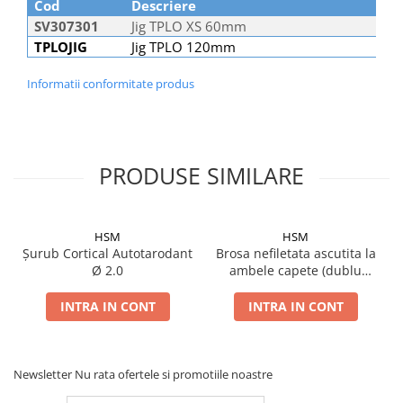
Cod
Descriere
Șuruburi Canulate
Suruburi Canulate Herbert
SV307301
Jig TPLO XS 60mm
Șuruburi Corticale
Suruburi Corticale
TPLOJIG
Jig TPLO 120mm
Șuruburi Locking
Suruburi Spongie
Informatii conformitate produs
Șuruburi TORX Locking
TTA
PRODUSE SIMILARE
HSM
HSM
Șurub Cortical Autotarodant
Brosa nefiletata ascutita la
Ø 2.0
ambele capete (dublu
trocar)
INTRA IN CONT
INTRA IN CONT
Newsletter
Nu rata ofertele si promotiile noastre