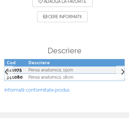
ADAUGA LA FAVORITE
Plăci TPLO Blocate
Suruburi Canulate Herbert
Plăci Tubulare
Suruburi Corticale
CERE INFORMATII
Set Instrumentar Ortopedie
Suruburi Spongie
Șuruburi Canulate
TTA
Șuruburi Corticale
Descriere
Șuruburi Locking
Șuruburi TORX Locking
Cod
Descriere
341075
Pensă anatomică, 15cm
341080
Pensă anatomică, 18cm
Informatii conformitate produs