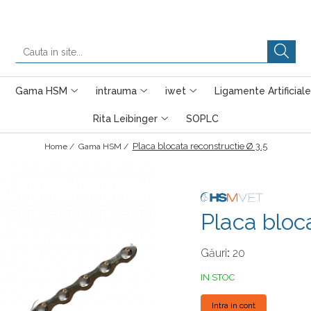
Gama HSM
intrauma
iwet
Ligamente Artificiale
Rita Leibinger
SOPLC
Placa blocata reconstructie Ø 3.5
Home /
Gama HSM /
Placa bloc
Găuri
:
20
IN STOC
Intra in cont