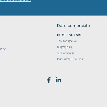
litica de Confidentialitate
Date comerciale
HS MED VET SRL
a
J2017008906401
r
RO37732862
elor
str. Corbeni 6
Bucuresti, Bucuresti