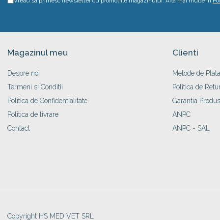
Vreau sa primesc newsletter cu promotiile magazinului. Afla mai multe in
Po
Magazinul meu
Clienti
Despre noi
Metode de Plat
Termeni si Conditii
Politica de Retu
Politica de Confidentialitate
Garantia Produs
Politica de livrare
ANPC
Contact
ANPC - SAL
Copyright HS MED VET SRL