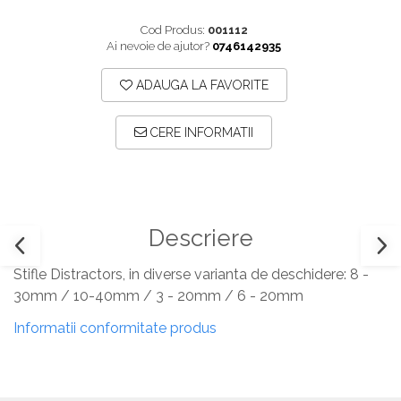
Plăci TPLO Blocate
Suruburi Canulate Herbert
Cod Produs:
001112
Plăci Tubulare
Suruburi Corticale
Ai nevoie de ajutor?
0746142935
Set Instrumentar Ortopedie
Suruburi Spongie
ADAUGA LA FAVORITE
Șuruburi Canulate
TTA
Șuruburi Corticale
CERE INFORMATII
Șuruburi Locking
Șuruburi TORX Locking
Descriere
Stifle Distractors, in diverse varianta de deschidere: 8 -
30mm / 10-40mm / 3 - 20mm / 6 - 20mm
Informatii conformitate produs