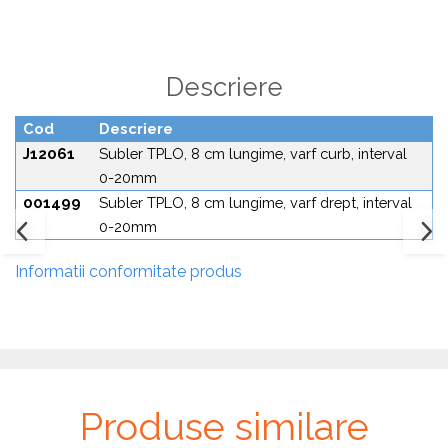
Plăci TPLO Blocate
Suruburi Canulate Herbert
Plăci Tubulare
Suruburi Corticale
Set Instrumentar Ortopedie
Suruburi Spongie
Descriere
Șuruburi Canulate
TTA
Cod
Descriere
Șuruburi Corticale
J12061
Subler TPLO, 8 cm lungime, varf curb, interval
Șuruburi Locking
0-20mm
001499
Subler TPLO, 8 cm lungime, varf drept, interval
Șuruburi TORX Locking
0-20mm
Informatii conformitate produs
Produse similare