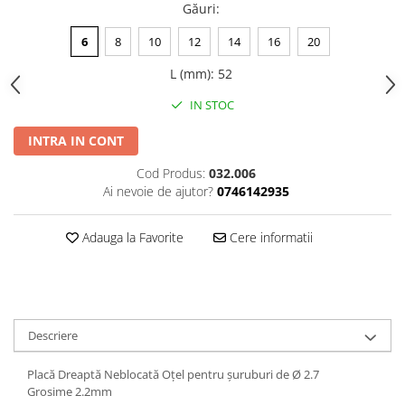
Găuri
:
Șuruburi Canulate
Suruburi Canulate Herbert
6
8
10
12
14
16
20
Șuruburi Corticale
Suruburi Corticale
Șuruburi Locking
Suruburi Spongie
L (mm)
:
52
Șuruburi TORX Locking
TTA
IN STOC
INTRA IN CONT
Cod Produs:
032.006
Ai nevoie de ajutor?
0746142935
Adauga la Favorite
Cere informatii
Descriere
Placă Dreaptă Neblocată Oțel pentru șuruburi de Ø 2.7
Grosime 2.2mm