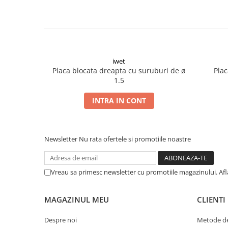
Șuruburi Canulate
Suruburi Canulate Herbert
Șuruburi Corticale
Suruburi Corticale
Șuruburi Locking
Suruburi Spongie
Șuruburi TORX Locking
TTA
iwet
Placa blocata dreapta cu suruburi de ø
Plac
1.5
INTRA IN CONT
Newsletter
Nu rata ofertele si promotiile noastre
Vreau sa primesc newsletter cu promotiile magazinului. Af
MAGAZINUL MEU
CLIENTI
Despre noi
Metode de