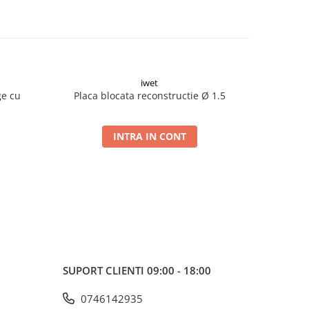
iwet
ge cu
Placa blocata reconstructie Ø 1.5
Placa blo
INTRA IN CONT
SUPORT CLIENTI
09:00 - 18:00
0746142935