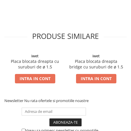
Șuruburi Canulate
Suruburi Canulate Herbert
Șuruburi Corticale
Suruburi Corticale
Șuruburi Locking
Suruburi Spongie
Șuruburi TORX Locking
TTA
PRODUSE SIMILARE
iwet
iwet
Placa blocata dreapta cu
Placa blocata dreapta
suruburi de ø 1.5
bridge cu suruburi de ø 1.5
INTRA IN CONT
INTRA IN CONT
Newsletter
Nu rata ofertele si promotiile noastre
Vreau sa primesc newsletter cu promotiile