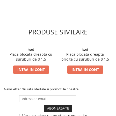
Șuruburi Canulate
Suruburi Canulate Herbert
Șuruburi Corticale
Suruburi Corticale
Șuruburi Locking
Suruburi Spongie
Șuruburi TORX Locking
TTA
PRODUSE SIMILARE
iwet
iwet
Placa blocata dreapta cu
Placa blocata dreapta
suruburi de ø 1.5
bridge cu suruburi de ø 1.5
INTRA IN CONT
INTRA IN CONT
Newsletter
Nu rata ofertele si promotiile noastre
Vreau sa primesc newsletter cu promotiile