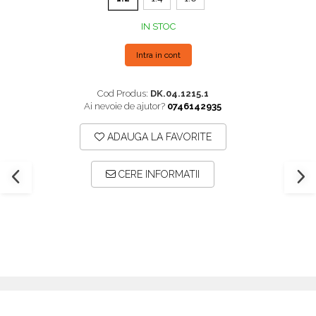
Plăci TPLO Blocate
Suruburi Canulate Herbert
IN STOC
Plăci Tubulare
Suruburi Corticale
Intra in cont
Set Instrumentar Ortopedie
Suruburi Spongie
Șuruburi Canulate
TTA
Cod Produs:
DK.04.1215.1
Șuruburi Corticale
Ai nevoie de ajutor?
0746142935
Șuruburi Locking
ADAUGA LA FAVORITE
Șuruburi TORX Locking
CERE INFORMATII