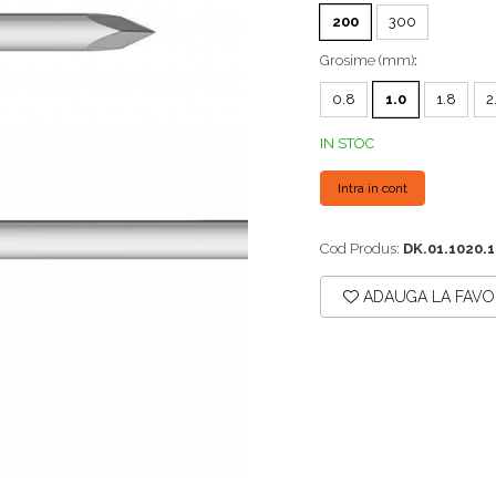
200
300
Grosime (mm)
:
0.8
1.0
1.8
2
IN STOC
Intra in cont
Cod Produs:
DK.01.1020.1
ADAUGA LA FAVO