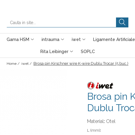
Gama HSM
intrauma
iwet
Ligamente Artificiale
Rita Leibinger
SOPLC
Brosa pin Kirschner wire K-wire Dublu Trocar (5 buc.)
Home /
iwet /
Brosa pin 
Dublu Troca
Material
:
Otel
L (mm)
: