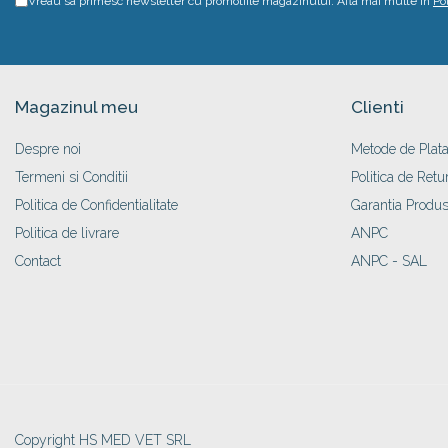
Vreau sa primesc newsletter cu promotiile magazinului. Afla mai multe in
Po
Magazinul meu
Clienti
Despre noi
Metode de Plat
Termeni si Conditii
Politica de Retu
Politica de Confidentialitate
Garantia Produs
Politica de livrare
ANPC
Contact
ANPC - SAL
Copyright HS MED VET SRL