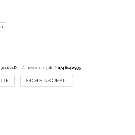
.0
 311021D
Ai nevoie de ajutor?
0746142935
RITE
CERE INFORMATII