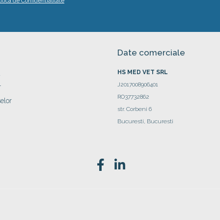
litica de Confidentialitate
Date comerciale
HS MED VET SRL
a
J2017008906401
r
RO37732862
elor
str. Corbeni 6
Bucuresti, Bucuresti