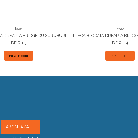
iwet
iwet
A DREAPTA BRIDGE CU SURUBURI
PLACA BLOCATA DREAPTA BRIDG
DE Ø 1.5
DE Ø 2.4
Intra in cont
Intra in cont