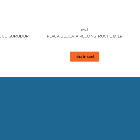
iwet
E CU SURUBURI
PLACA BLOCATA RECONSTRUCTIE Ø 1.5
Intra in cont