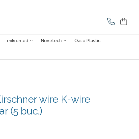
mikromed
Novetech
Oase Plastic
Kirschner wire K-wire
r (5 buc.)