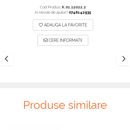
Plăci TPLO Blocate
Suruburi Canulate Herbert
Cod Produs:
K.01.12022.2
Ai nevoie de ajutor?
0746142935
Plăci Tubulare
Suruburi Corticale
Set Instrumentar Ortopedie
Suruburi Spongie
ADAUGA LA FAVORITE
Șuruburi Canulate
TTA
CERE INFORMATII
Șuruburi Corticale
Șuruburi Locking
Șuruburi TORX Locking
Produse similare