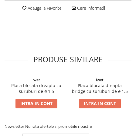
Șuruburi Canulate
Suruburi Canulate Herbert
Adauga la Favorite
Cere informatii
Șuruburi Corticale
Suruburi Corticale
Șuruburi Locking
Suruburi Spongie
Șuruburi TORX Locking
TTA
PRODUSE SIMILARE
iwet
iwet
Placa blocata dreapta cu
Placa blocata dreapta
suruburi de ø 1.5
bridge cu suruburi de ø 1.5
INTRA IN CONT
INTRA IN CONT
Newsletter
Nu rata ofertele si promotiile noastre