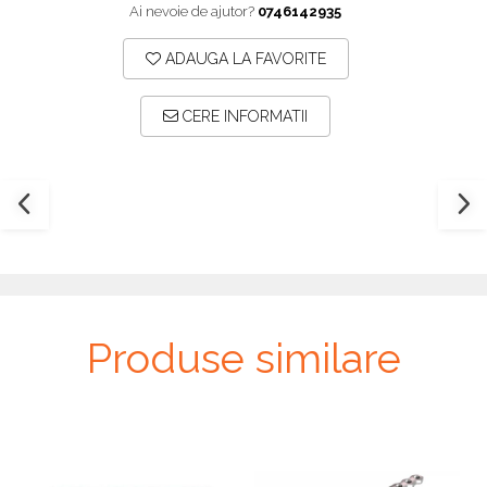
Ai nevoie de ajutor?
0746142935
Plăci TPLO Blocate
Suruburi Canulate Herbert
Plăci Tubulare
Suruburi Corticale
ADAUGA LA FAVORITE
Set Instrumentar Ortopedie
Suruburi Spongie
CERE INFORMATII
Șuruburi Canulate
TTA
Șuruburi Corticale
Șuruburi Locking
Șuruburi TORX Locking
Produse similare