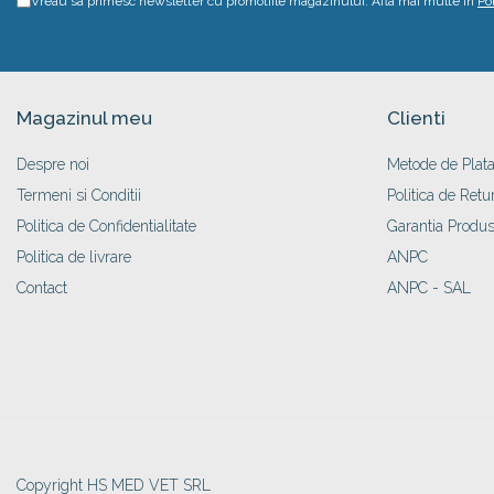
Vreau sa primesc newsletter cu promotiile magazinului. Afla mai multe in
Po
Magazinul meu
Clienti
Despre noi
Metode de Plat
Termeni si Conditii
Politica de Retu
Politica de Confidentialitate
Garantia Produs
Politica de livrare
ANPC
Contact
ANPC - SAL
Copyright HS MED VET SRL