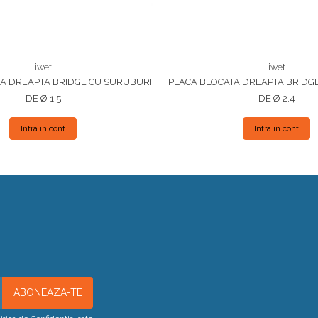
iwet
iwet
A DREAPTA BRIDGE CU SURUBURI
PLACA BLOCATA DREAPTA BRIDG
DE Ø 1.5
DE Ø 2.4
Intra in cont
Intra in cont