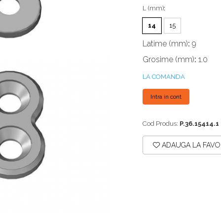
L (mm)
:
14
15
Latime (mm)
:
9
Grosime (mm)
:
1.0
LA COMANDA
Intra in cont
Cod Produs:
P.36.15414.1
ADAUGA LA FAVO