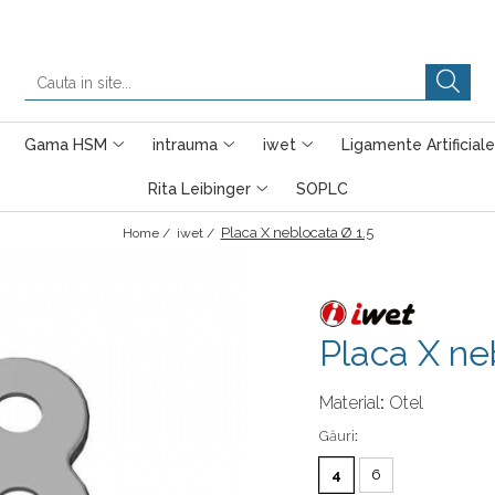
Gama HSM
intrauma
iwet
Ligamente Artificiale
Rita Leibinger
SOPLC
Placa X neblocata Ø 1.5
Home /
iwet /
Placa X ne
Material
:
Otel
Găuri
:
4
6