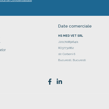
litica de Confidentialitate
Date comerciale
HS MED VET SRL
a
J2017008906401
r
RO37732862
elor
str. Corbeni 6
Bucuresti, Bucuresti