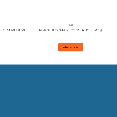
iwet
E CU SURUBURI
PLACA BLOCATA RECONSTRUCTIE Ø 1.5
Intra in cont