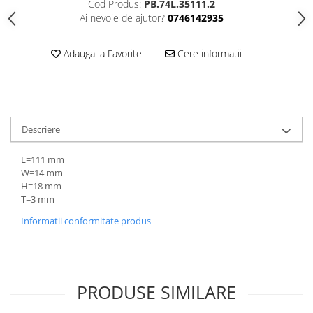
Cod Produs:
PB.74L.35111.2
Șuruburi Canulate
Suruburi Canulate Herbert
Ai nevoie de ajutor?
0746142935
Șuruburi Corticale
Suruburi Corticale
Adauga la Favorite
Cere informatii
Șuruburi Locking
Suruburi Spongie
Șuruburi TORX Locking
TTA
Descriere
L=111 mm
W=14 mm
H=18 mm
T=3 mm
Informatii conformitate produs
PRODUSE SIMILARE