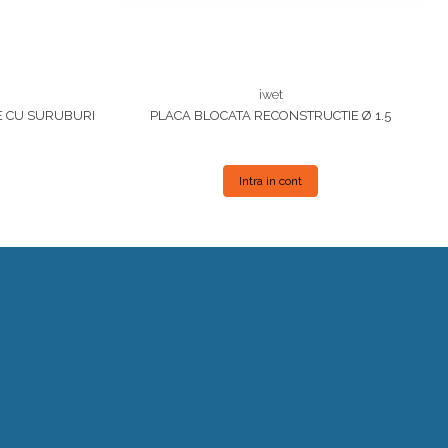
iwet
E CU SURUBURI
PLACA BLOCATA RECONSTRUCTIE Ø 1.5
Intra in cont