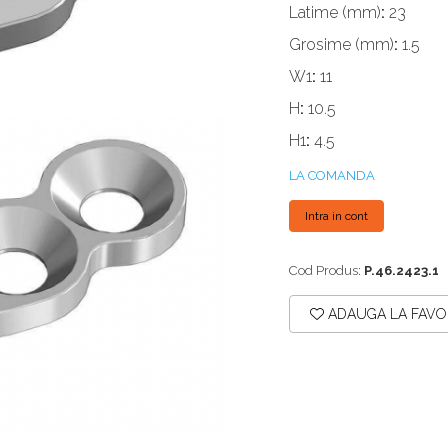
Latime (mm)
:
23
Grosime (mm)
:
1.5
W1
:
11
H
:
10.5
H1
:
4.5
LA COMANDA
Intra in cont
Cod Produs:
P.46.2423.1
ADAUGA LA FAVO