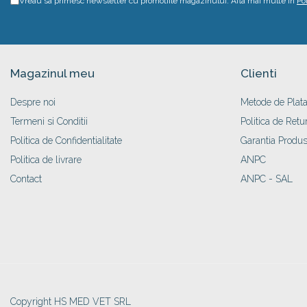
Vreau sa primesc newsletter cu promotiile magazinului. Afla mai multe in
Po
Magazinul meu
Clienti
Despre noi
Metode de Plat
Termeni si Conditii
Politica de Retu
Politica de Confidentialitate
Garantia Produs
Politica de livrare
ANPC
Contact
ANPC - SAL
Copyright HS MED VET SRL