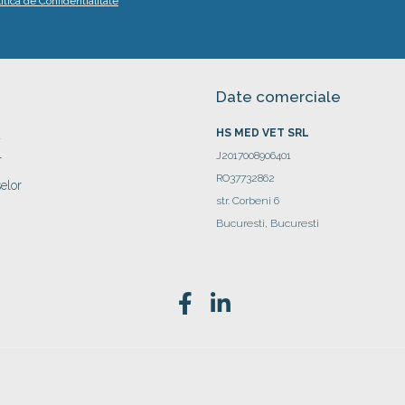
litica de Confidentialitate
Date comerciale
HS MED VET SRL
a
J2017008906401
r
RO37732862
elor
str. Corbeni 6
Bucuresti, Bucuresti