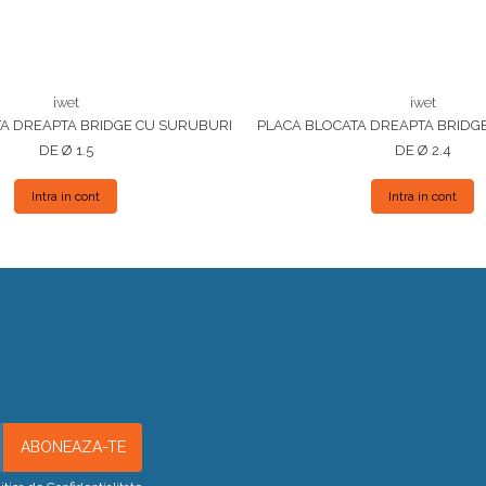
iwet
iwet
A DREAPTA BRIDGE CU SURUBURI
PLACA BLOCATA DREAPTA BRIDG
DE Ø 1.5
DE Ø 2.4
Intra in cont
Intra in cont