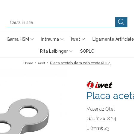
Gama HSM
intrauma
iwet
Ligamente Artificiale
Rita Leibinger
SOPLC
Placa acetabulara neblocata Ø 2.4
Home /
iwet /
Placa acet
Material
:
Otel
Găuri
:
4x Ø2.4
L (mm)
:
23