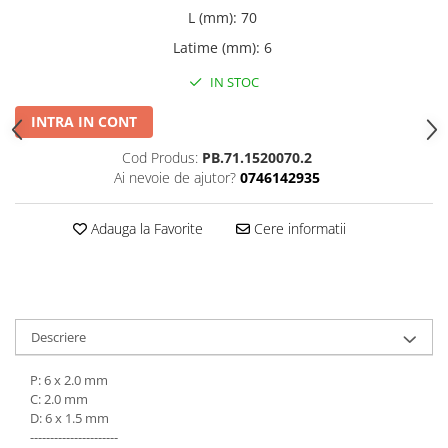
Șuruburi Canulate
L (mm)
:
70
Suruburi Canulate Herbert
Șuruburi Corticale
Latime (mm)
:
6
Suruburi Corticale
Șuruburi Locking
Suruburi Spongie
IN STOC
Șuruburi TORX Locking
TTA
INTRA IN CONT
Cod Produs:
PB.71.1520070.2
Ai nevoie de ajutor?
0746142935
Adauga la Favorite
Cere informatii
Descriere
P: 6 x 2.0 mm
C: 2.0 mm
D: 6 x 1.5 mm
----------------------